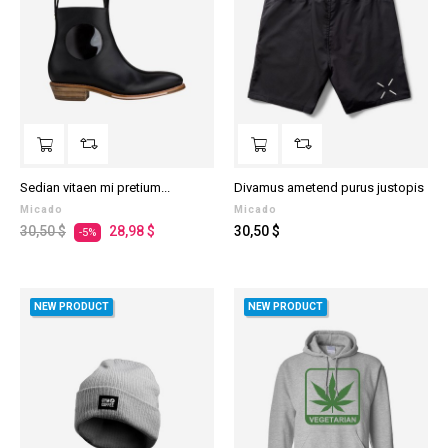
Sedian vitaen mi pretium...
Divamus ametend purus justopis
Micado
Micado
Prezzo
Prezzo
Prezzo
30,50 $
28,98 $
30,50 $
-5%
regolare
NEW PRODUCT
NEW PRODUCT