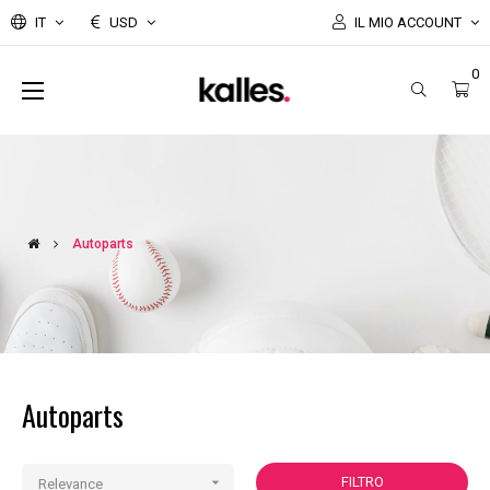
IT
USD
IL MIO ACCOUNT
0
navigazione
☰
Toggle
Autoparts
Autoparts

FILTRO
Relevance