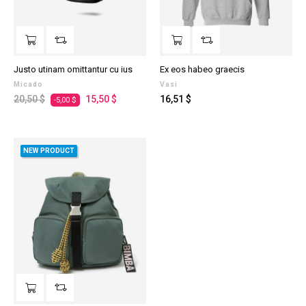
Justo utinam omittantur cu ius
Ex eos habeo graecis
Micado
Vasi
Prezzo
Prezzo
Prezzo
20,50 $
15,50 $
16,51 $
-5,00 $
regolare
NEW PRODUCT