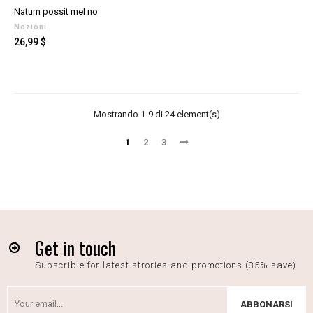
Natum possit mel no
Nozioni
Prezzo
26,99 $
Mostrando 1-9 di 24 element(s)
1
2
3
Get in touch
Subscrible for latest strories and promotions (35% save)
ABBONARSI