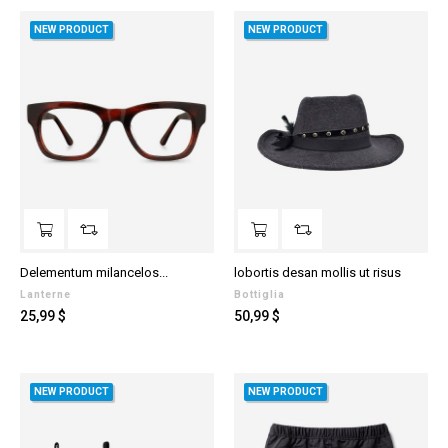
NEW PRODUCT
NEW PRODUCT
Delementum milancelos...
lobortis desan mollis ut risus
Lanterne
Bottiglia
Prezzo
Prezzo
25,99 $
50,99 $
NEW PRODUCT
NEW PRODUCT