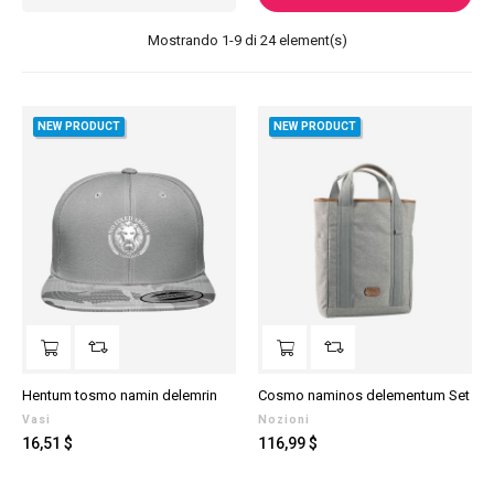
Mostrando 1-9 di 24 element(s)
NEW PRODUCT
NEW PRODUCT
Hentum tosmo namin delemrin
Cosmo naminos delementum Set
Vasi
Nozioni
Prezzo
Prezzo
16,51 $
116,99 $