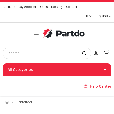
About Us
My Account
Guest Tracking
Contact
IT
$
USD
0
All Categories
navigazione Toggle
☰
Help Center
Contattaci