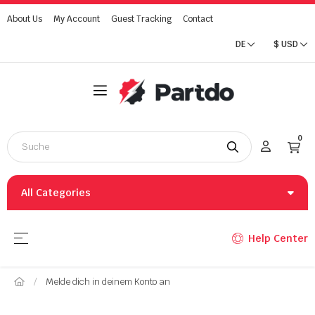
About Us
My Account
Guest Tracking
Contact
DE
$
USD
0
All Categories
Umschalten der Navigation
☰
Help Center
Melde dich in deinem Konto an