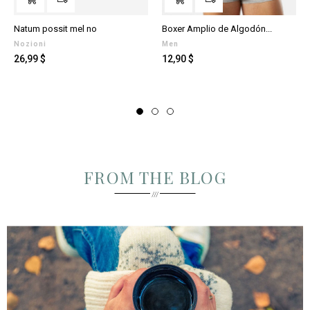
Boxer Amplio de Algodón...
Sujetador Super Push-Up...
Men
Bikini
Prezzo
Prezzo
12,90 $
29,00 $
FROM THE BLOG