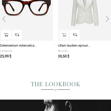
‹
›
Delementum milancelos...
Ullam laudem epicuri...
Lanterne
Micado
Prezzo
Prezzo
25,99 $
30,50 $
THE LOOKBOOK