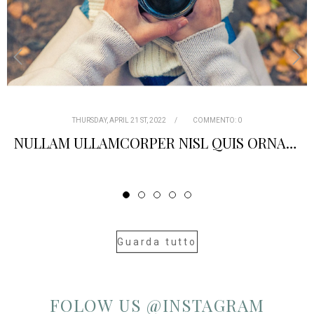
‹
›
THURSDAY,
APRIL
21 ST, 2022
COMMENTO:
0
TURPIS AT ELEIFEND LEO MI ELIT AENEAN PORTA AC SED FAUCIBUS
Guarda tutto
FOLOW US @INSTAGRAM